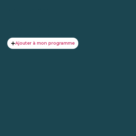
SPOT PHARMA 8
Lundi 30/09 - 20h30 à
21h30
Session SFSPO
Faut-il avoir peur de manger ?!
Ajouter à mon programme