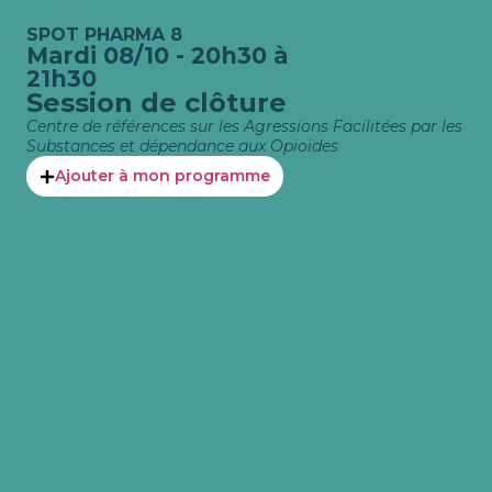
SPOT PHARMA 8
Mardi 08/10 - 20h30 à
21h30
Session de clôture
Centre de références sur les Agressions Facilitées par les
Substances et dépendance aux Opioïdes
Ajouter à mon programme